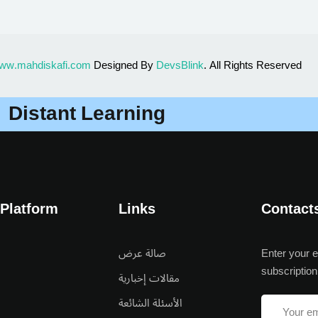
ww.mahdiskafi.com
Designed By
DevsBlink
. All Rights Reserved
Sign up
Distant Learning
Already have an account?
Sign in
 Platform
Links
Contact
صالة عرض
Enter your e
subscription
مقالات إخبارية
الأسئلة الشائعة