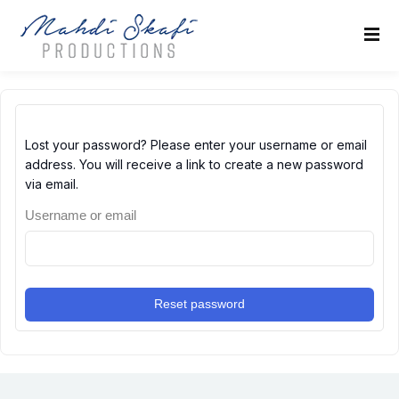
Sign in
Sign up
Sign in
Don’t have an account?
Sign up
Lost your password? Please enter your username or email
address. You will receive a link to create a new password
via email.
كو
Username or email
Reset password
Remember me
Lost your password?