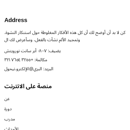
Sign in
Sign up
Address
Sign in
.كن لا بد أن أوضح لك أن كل هذه الأفكار المغلوطة حول استنكار النشوة
وتمجيد الألم نشأت بالفعل، وسأعرض لك ال
Don’t have an account?
Sign up
يضيف:
٠٧-٠٨ أبر سانت نورويتش
مكالمة:
+٣٢٥٥ ٧٦٥٤ ٣٢١
البريد:
البري@الإلكترو.نيحول
منصة على الانترنت
عن
Remember me
Lost your password?
دورة
مدرب
الأحداث