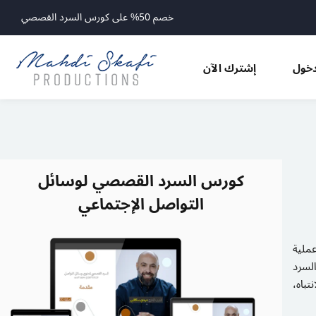
خصم 50% على كورس السرد القصصي
خول
إشترك الآن
كورس السرد القصصي لوسائل
التواصل الإجتماعي
ملية
لسرد
تباه،