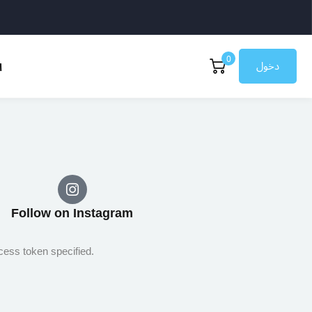
0
دخول
ا
Follow on Instagram​
cess token specified.