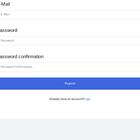
-Mail
assword
Sign up
Already have an account?
Sign in
assword confirmation
Register
Login
Already have an account?