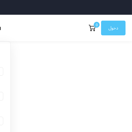
0
دخول
ا