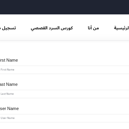
Sign in
Sign up
لرئيسية
من أنا
كورس السرد القصصي
تسجيل د
Sign in
irst Name
Don’t have an account?
Sign up
ast Name
ser Name
Remember me
Lost your password?