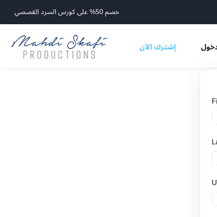
خصم 50% على كورس السرد القصصي
خول
إشترك الآن
F
L
U