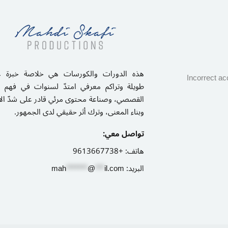
هذه الدورات والكورسات هي خلاصة خبرة ع
Incorrect ac
طويلة وتراكم معرفي امتدّ لسنوات في فهم ا
القصصي، وصناعة محتوى مرئي قادر على شدّ الا،
وبناء المعنى، وترك أثر حقيقي لدى الجمهور.
تواصل معي:
+9613667738
هاتف:
m
ah
*******
@
***
il.com
البريد: