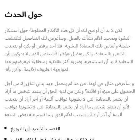
Sign up
حول الحدث
Already have an account?
Sign in
لكن لا بد أن أوضح لك أن كل هذه الأفكار المغلوطة حول استنكار
النشوة وتمجيد الألم نشأت بالفعل، وسأعرض لك التفاصيل لتكتشف
حقيقة وأساس تلك السعادة البشرية، فلا أحد يرفض أو يكره أو يتجنب
الشعور بالسعادة، ولكن بفضل هؤلاء الأشخاص الذين لا يدركون بأن
السعادة لا بد أن نستشعرها بصورة أكثر عقلانية ومنطقية فيعرضهم هذا
لمواجهة الظروف الأليمة، وأكرر بأنه
و سأعرض مثال حي لهذا، من منا لم يتحمل جهد بدني شاق إلا من أجل
الحصول على ميزة أو فائدة؟ ولكن من لديه الحق أن ينتقد شخص ما أراد
أن يشعر بالسعادة التي لا تشوبها عواقب أليمة أو آخر أراد أن يتجنب
الألم أن ينتقد شخص ما أراد أن يشعر بالسعادة التي لا تشوبها عواقب
أليمة أو آخر أراد أن يتجنب الألم الذي ربما تنجم عنه بعض المتعة
الغضب الشديد في التوبيخ
قد لا تكون هناك رغبة كبيرة في ارتكاب الذنب