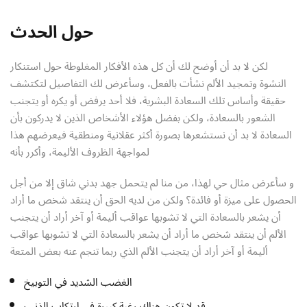
Sign up
حول الحدث
Already have an account?
Sign in
لكن لا بد أن أوضح لك أن كل هذه الأفكار المغلوطة حول استنكار
النشوة وتمجيد الألم نشأت بالفعل، وسأعرض لك التفاصيل لتكتشف
حقيقة وأساس تلك السعادة البشرية، فلا أحد يرفض أو يكره أو يتجنب
الشعور بالسعادة، ولكن بفضل هؤلاء الأشخاص الذين لا يدركون بأن
السعادة لا بد أن نستشعرها بصورة أكثر عقلانية ومنطقية فيعرضهم هذا
لمواجهة الظروف الأليمة، وأكرر بأنه
و سأعرض مثال حي لهذا، من منا لم يتحمل جهد بدني شاق إلا من أجل
الحصول على ميزة أو فائدة؟ ولكن من لديه الحق أن ينتقد شخص ما أراد
أن يشعر بالسعادة التي لا تشوبها عواقب أليمة أو آخر أراد أن يتجنب
الألم أن ينتقد شخص ما أراد أن يشعر بالسعادة التي لا تشوبها عواقب
أليمة أو آخر أراد أن يتجنب الألم الذي ربما تنجم عنه بعض المتعة
الغضب الشديد في التوبيخ
قد لا تكون هناك رغبة كبيرة في ارتكاب الذنب