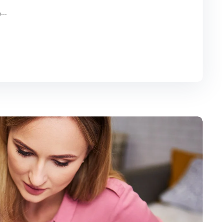
ن يرغب في الحب ونيل المنال ويتلذذ بالآلام، الألم هو...