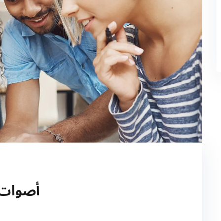
أصوات م