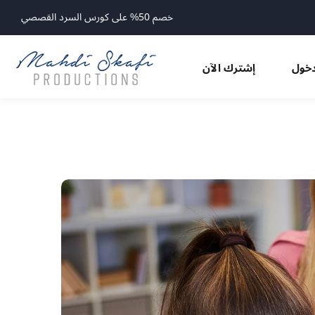
خصم 50% على كورس السرد القصصي
خول
إشترك الآن