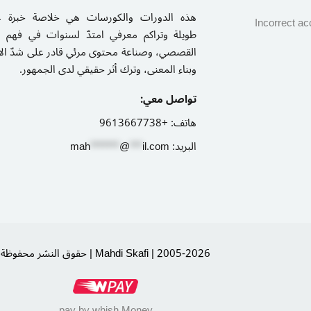
هذه الدورات والكورسات هي خلاصة خبرة ع
Incorrect ac
طويلة وتراكم معرفي امتدّ لسنوات في فهم ا
القصصي، وصناعة محتوى مرئي قادر على شدّ الان
وبناء المعنى، وترك أثر حقيقي لدى الجمهور.
تواصل معي:
هاتف:
+9613667738
البريد:
il.com
***
@
*******
ah
m
حقوق النشر محفوظة | Mahdi Skafi | 2005-2026
pay by whish Money