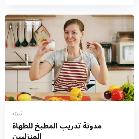
تَغذِيَة
مدونة تدريب المطبخ للطهاة
المنزليين