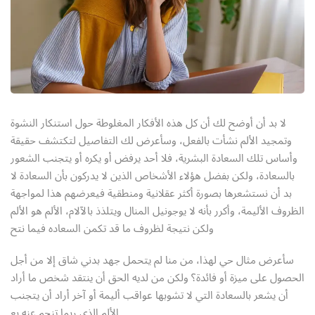
Sign up
Already have an account?
Sign in
لا بد أن أوضح لك أن كل هذه الأفكار المغلوطة حول استنكار النشوة
وتمجيد الألم نشأت بالفعل، وسأعرض لك التفاصيل لتكتشف حقيقة
وأساس تلك السعادة البشرية، فلا أحد يرفض أو يكره أو يتجنب الشعور
بالسعادة، ولكن بفضل هؤلاء الأشخاص الذين لا يدركون بأن السعادة لا
بد أن نستشعرها بصورة أكثر عقلانية ومنطقية فيعرضهم هذا لمواجهة
الظروف الأليمة، وأكرر بأنه لا يوجونيل المنال ويتلذذ بالآلام، الألم هو الألم
ولكن نتيجة لظروف ما قد تكمن السعاده فيما نتح
سأعرض مثال حي لهذا، من منا لم يتحمل جهد بدني شاق إلا من أجل
الحصول على ميزة أو فائدة؟ ولكن من لديه الحق أن ينتقد شخص ما أراد
أن يشعر بالسعادة التي لا تشوبها عواقب أليمة أو آخر أراد أن يتجنب
الألم الذي ربما تنجم عنه بع