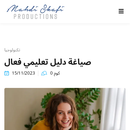
Sign in
Sign up
Sign in
Don’t have an account?
Sign up
تكنولوجيا
صياغة دليل تعليمي فعال
كو
كوم 0
15/11/2023
Remember me
Lost your password?