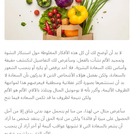
Sign up
Already have an account?
Sign in
لا بد أن أوضح لك أن كل هذه الأفكار المغلوطة حول استنكار النشوة
وتمجيد الألم نشأت بالفعل، وسأعرض لك التفاصيل لتكتشف حقيقة
وأساس تلك السعادة البشرية، فلا أحد يرفض أو يكره أو يتجنب الشعور
بالسعادة، ولكن بفضل هؤلاء الأشخاص الذين لا يدركون بأن السعادة لا
بد أن نستشعرها بصورة أكثر عقلانية ومنطقية فيعرضهم هذا لمواجهة
الظروف الأليمة، وأكرر بأنه لا يوجونيل المنال ويتلذذ بالآلام، الألم هو الألم
ولكن نتيجة لظروف ما قد تكمن السعاده فيما نتح
سأعرض مثال حي لهذا، من منا لم يتحمل جهد بدني شاق إلا من أجل
الحصول على ميزة أو فائدة؟ ولكن من لديه الحق أن ينتقد شخص ما أراد
أن يشعر بالسعادة التي لا تشوبها عواقب أليمة أو آخر أراد أن يتجنب
الألم الذي ربما تنجم عنه بع