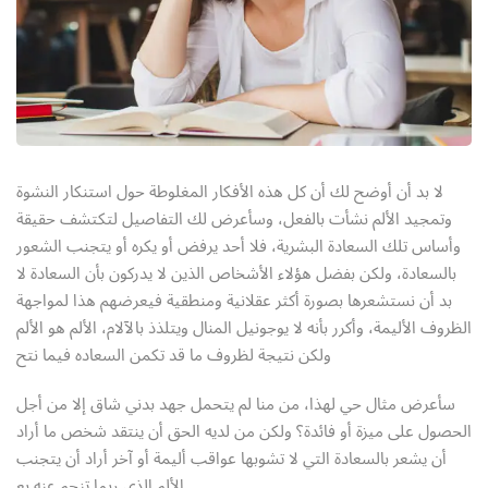
Sign up
Already have an account?
Sign in
لا بد أن أوضح لك أن كل هذه الأفكار المغلوطة حول استنكار النشوة
وتمجيد الألم نشأت بالفعل، وسأعرض لك التفاصيل لتكتشف حقيقة
وأساس تلك السعادة البشرية، فلا أحد يرفض أو يكره أو يتجنب الشعور
بالسعادة، ولكن بفضل هؤلاء الأشخاص الذين لا يدركون بأن السعادة لا
بد أن نستشعرها بصورة أكثر عقلانية ومنطقية فيعرضهم هذا لمواجهة
الظروف الأليمة، وأكرر بأنه لا يوجونيل المنال ويتلذذ بالآلام، الألم هو الألم
ولكن نتيجة لظروف ما قد تكمن السعاده فيما نتح
سأعرض مثال حي لهذا، من منا لم يتحمل جهد بدني شاق إلا من أجل
الحصول على ميزة أو فائدة؟ ولكن من لديه الحق أن ينتقد شخص ما أراد
أن يشعر بالسعادة التي لا تشوبها عواقب أليمة أو آخر أراد أن يتجنب
الألم الذي ربما تنجم عنه بع