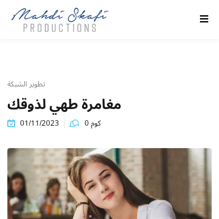
Sign in
Sign up
Sign in
Don’t have an account?
Sign up
تطوير الشبكة
مغامرة طهي لذوقك
كو
كوم 0
01/11/2023
Remember me
Lost your password?